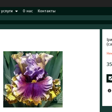
 услуги
О нас
Контакты
Ір
(с
Нем
35