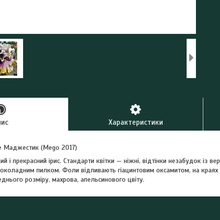
пис
Характеристики
Зе Маджестик (Mego 2017)
ий і прекрасний ірис. Стандарти квітки — ніжні, відтінки незабудок із
шоколадним пилком. Фоли відливають гіацинтовим оксамитом, на краях
еднього розміру, махрова, апельсинового цвіту.