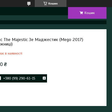
Кошик
Кошик
ис The Majestic Зе Маджестик (Mego 2017)
ажниці)
ає в наявності
0 ₴
+380 (99) 290-61-15