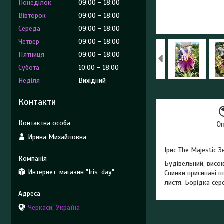
Понеділок
09:00
18:00
Вівторок
09:00
18:00
Середа
09:00
18:00
Четвер
09:00
18:00
Пʼятниця
09:00
18:00
Субота
10:00
18:00
Неділя
Вихідний
Контакти
О
Ирина Михайловна
Ірис The Majestic 
Будівельний, висок
Интернет-магазин "Iris-day"
Спинки присипані 
листя. Борідка сер
Черкаси, Україна