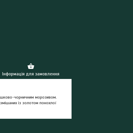
Інформація для замовлення
 вершково-чорничним морозивом.
 змішаних із золотом понохлої