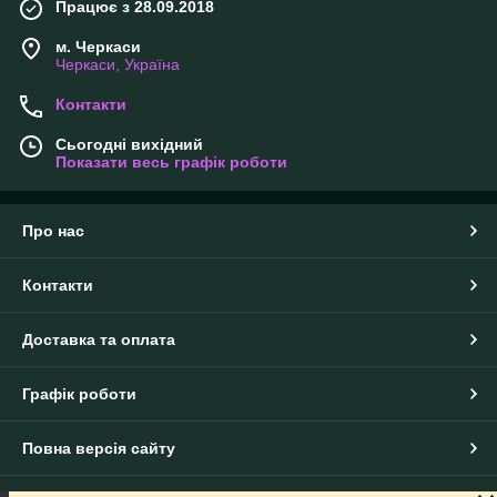
Працює з 28.09.2018
Корневще розміщують близько до поверхні. Догляд за
ірисами містить помірний полив, розпушування, підживлення
м. Черкаси
в сезон росту й обрізання після цвітіння.
Черкаси, Україна
Іриси добре зимують у відкритому ґрунті та підходять як для
початківців, так і для досвідчених садівників.
Контакти
Сьогодні вихідний
Показати весь графік роботи
Про нас
Контакти
Доставка та оплата
Графік роботи
Повна версія сайту