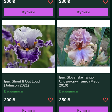
200
230
₴
₴
Купити
Купити
Ірис Slovenske Tango
Ірис Shout It Out Loud
Словниську Танго (Mego
(Johnson 2021)
2019)
В наявності
В наявності
200
250
₴
₴
Купити
Купити