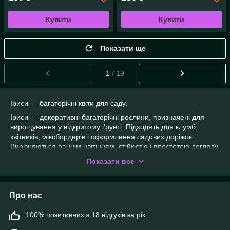
Купити
Купити
Показати ще
1
/ 19
Іриси — багаторічні квіти для саду.
Іриси — декоративні багаторічні рослини, призначені для
вирощування у відкритому ґрунті. Підходять для клумб,
квітників, міксбордерів і оформлення садових доріжок.
Вирізняються раннім цвітінням, стійкістю і простотою догляду.
Показати все
У категорії представлені сорти ірисів різних видів: бородаті,
безбороді та карликові. Рослини розрізняються за висотою,
формою квітки та забарвленням, що дає змогу підібрати
Про нас
іриси для різних завдань у саду.
Посадка ірисів рекомендується на сонячних або злегка
100% позитивних з 18 відгуків за рік
затінених ділянках із легкою, добре дренованою ґрунтом.