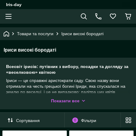
Iris-day
Товари та послуги
Іриси високі бородаті
Іриси високі бородаті
Всесвіт ірисів: путівник з вибору, посадки та догляду за
«веселковою» квіткою
Іриси — це справжні аристократи саду. Свою назву вони
отримали на честь грецької богині Іриди, яка спускалася на
землю по веселці, і це не випадково: палітра цих квітів
налічує тисячі відтінків. Попри свій витончений вигляд, іриси є
Показати все
досить витривалими багаторічниками, які при правильному
підході радуватимуть вас десятиліттями.
Класифікація ірисів: які обрати?
Сортування
0
Фільтри
У сучасному садівництві виділяють три основні групи, кожна з
яких має своє призначення в ландшафті: