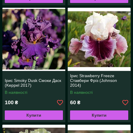
Ірис Strawberry Freeze
Ірис Smoky Dusk Смоки Даск
Ставбери Фріз (Johnson
(Keppel 2017)
2014)
В наявності
В наявності
100
60
₴
₴
Купити
Купити