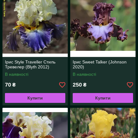
Ірис Style Traveller Стиль
Ірис Sweet Talker (Johnson
Тревелер (Blyth 2012)
2020)
В наявності
В наявності
70
250
₴
₴
Купити
Купити