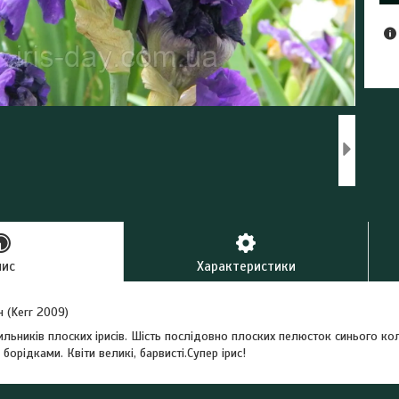
пис
Характеристики
н (Kerr 2009)
ильників плоских ірисів. Шість послідовно плоских пелюсток синього кол
орідками. Квіти великі, барвисті.Супер ірис!