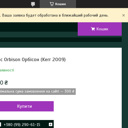
Кошик
. Ваша заявка будет обработана в ближайший рабочий день.
Кошик
ис Orbison Орбісон (Kerr 2009)
аявності
0 ₴
німальна сума замовлення на сайті — 300 ₴
Купити
+380 (99) 290-61-15