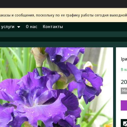
аказы и сообщения, поскольку по ее графику работы сегодня выходной
 услуги
О нас
Контакты
Ір
В н
20
Мі