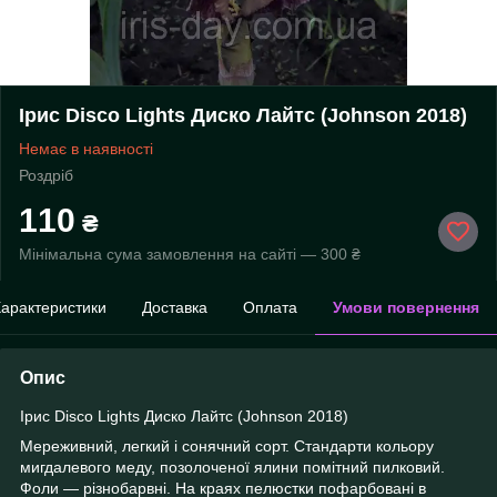
Ірис Disco Lights Диско Лайтс (Johnson 2018)
Немає в наявності
Роздріб
110
₴
Мінімальна сума замовлення на сайті — 300 ₴
арактеристики
Доставка
Оплата
Умови повернення
Опис
Ірис Disco Lights Диско Лайтс (Johnson 2018)
Мереживний, легкий і сонячний сорт. Стандарти кольору
мигдалевого меду, позолоченої ялини помітний пилковий.
Фоли — різнобарвні. На краях пелюстки пофарбовані в