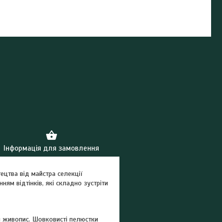
Інформація для замовлення
тецтва від майстра селекції
ям відтінків, які складно зустріти
й живопис. Шовковисті пелюстки