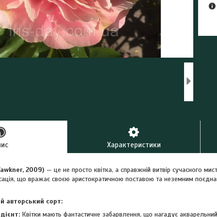
пис
Характеристики
Fawkner, 2009)
— це не просто квітка, а справжній витвір сучасного мис
ація, що вражає своєю аристократичною поставою та неземним поєднанн
й авторський сорт:
дієнт:
Квітки мають фантастичне забарвлення, що нагадує акварельни