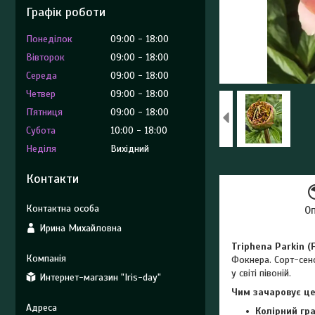
Графік роботи
Понеділок
09:00
18:00
Вівторок
09:00
18:00
Середа
09:00
18:00
Четвер
09:00
18:00
Пʼятниця
09:00
18:00
Субота
10:00
18:00
Неділя
Вихідний
Контакти
О
Ирина Михайловна
Triphena Parkin (
Фокнера. Сорт-сенс
у світі півоній.
Интернет-магазин "Iris-day"
Чим зачаровує це
Колірний гра