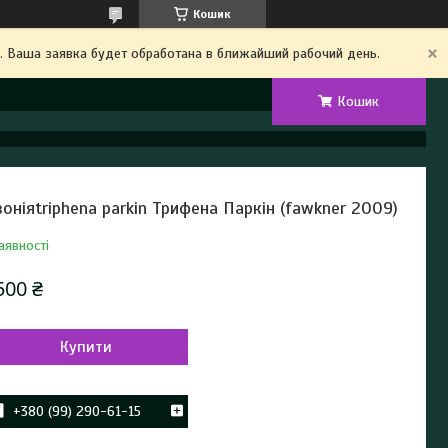
Кошик
. Ваша заявка будет обработана в ближайший рабочий день.
Кошик
воніяtriphena parkin Трифена Паркін (fawkner 2009)
аявності
500 ₴
Купити
+380 (99) 290-61-15