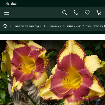
Iris-day
Товари та послуги
Лілейник
Лілейник Punxsutawney P