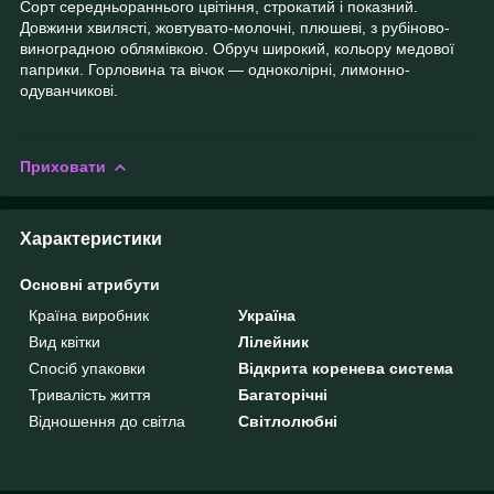
Сорт середньораннього цвітіння, строкатий і показний.
Довжини хвилясті, жовтувато-молочні, плюшеві, з рубіново-
виноградною облямівкою. Обруч широкий, кольору медової
паприки. Горловина та вічок — одноколірні, лимонно-
одуванчикові.
Приховати
Характеристики
Основні атрибути
Країна виробник
Україна
Вид квітки
Лілейник
Спосіб упаковки
Відкрита коренева система
Тривалість життя
Багаторічні
Відношення до світла
Світлолюбні