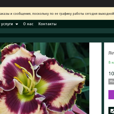
аказы и сообщения, поскольку по ее графику работы сегодня выходной
 услуги
О нас
Контакты
Лі
В н
10
Мі