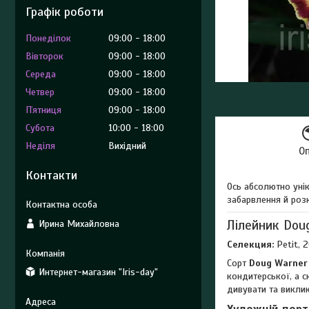
Графік роботи
Понеділок
09:00
18:00
Вівторок
09:00
18:00
Середа
09:00
18:00
Четвер
09:00
18:00
Пʼятниця
09:00
18:00
Субота
10:00
18:00
Неділя
Вихідний
О
Контакти
Ось абсолютно унік
забарвлення й роз
Лілейник Dou
Ирина Михайловна
Селекция:
Petit, 
Сорт
Doug Warner
Интернет-магазин "Iris-day"
кондитерської, а с
дивувати та виклик