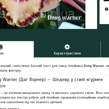
пис
Характеристики
альний, стилістично багатий текст для опису лілейника
Doug Warner
, 
кішну фактуру.
g Warner (Даг Ворнер) — Шедевр у стилі «гурме»
2008
— це втілення вишуканого смаку та високого садового стилю. Його палі
кладна гра текстур робить цей лілейник справжнім колекційним скарбом
ати захоплення під час кожного цвітіння.