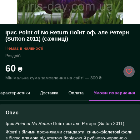
Ірис Point of No Return Поїнт оф, але Ретерн
(Sutton 2011) (сажниці)
Немає в наявності
Роздріб
60
₴
Мінімальна сума замовлення на сайті — 300 ₴
арактеристики
Доставка
Оплата
Умови повернення
Опис
Ірис
Point of No Return
Поїнт оф але Ретерн (Sutton 2011)
Жовті з білими прожилками стандарти, синьо-фіолетові фоли
з білою плямою під жовтою борідкою й рубіново-червоною