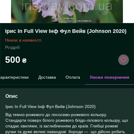
Ірис In Full View Інф Фул Вейв (Johnson 2020)
Немає в наявності
Роздріб
500
₴
арактеристики
Доставка
Оплата
Умови повернення
Опис
Ірис In Full View Інф Фул Вейв (Johnson 2020)
Від темно-рожевого до лососево-рожевого кольору.
Стандарти поверх білого рожевого блідо-лілового кольору, що
спадає хвилями, із заглибленням до країв. Глибші рожеві
ручки та дуже великі лавандові бороди — що дійсно робить