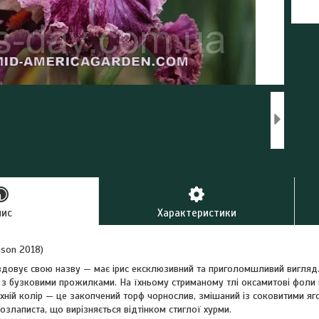
пис
Характеристики
hnson 2018)
вдовує свою назву — має ірис ексклюзивний та приголомшливий вигляд.
з бузковими прожилками. На їхньому стриманому тлі оксамитові фоли 
Їхній колір — це закопчений торф чорнослив, змішаний із соковитими я
озлаписта, що вирізняється відтінком стиглої хурми.