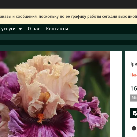
аказы и сообщения, поскольку по ее графику работы сегодня выходной
 услуги
О нас
Контакты
Ір
Нем
16
Мі