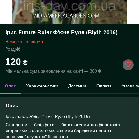
Ірис Future Ruler Ф'юче Руле (Blyth 2016)
Немає в наявності
Роздріб
120
₴
Мінімальна сума замовлення на сайті — 300 ₴
Опис
Характеристики
Доставка
Оплата
Умови п
Опис
Ірис
Future Ruler
Ф'юче Руле (Blyth 2016)
Стандарти — білі, фоли — багаті оксамитно-фіолетові з
яскравими золотистими жовтими борідками навколо
невеликої акуратної білої зони.