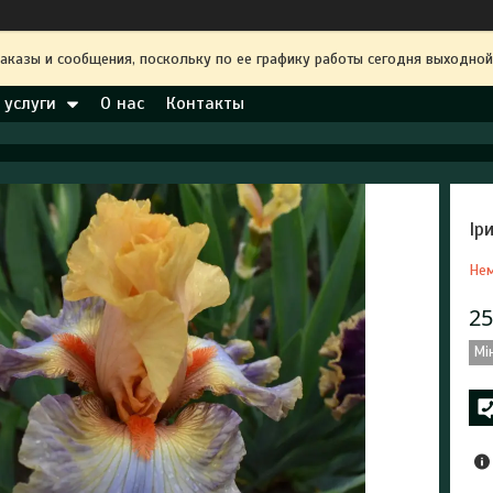
аказы и сообщения, поскольку по ее графику работы сегодня выходной
 услуги
О нас
Контакты
Ір
Нем
25
Мі