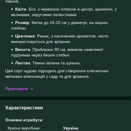
півоній.
Квіти
: Білі, з червоною плямою в центрі, ароматні, з
великими, округлими пелюстками.
Розмір
: Квітки до 18-20 см у діаметрі, на міцних
стеблах.
Цветение
: Раннє, з насиченим ароматом, часто
використовується для зрізання.
Висота
: Приблизно 90 см, вимагає невеликої
підтримки через безліч стебел.
Листва
: Темно-зелена та щільна.
Цей сорт чудово підходить для створення елегантних
квіткових композицій у саду та для зрізання.
Приховати
Характеристики
Основні атрибути
Країна виробник
Україна