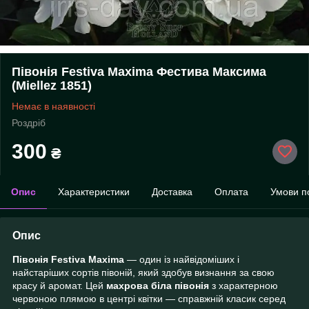
Півонія Festiva Maxima Фестива Максима
(Miellez 1851)
Немає в наявності
Роздріб
300
₴
Опис
Характеристики
Доставка
Оплата
Умови п
Опис
Півонія Festiva Maxima
— один із найвідоміших і
найстаріших сортів півоній, який здобув визнання за свою
красу й аромат. Цей
махрова біла півонія
з характерною
червоною плямою в центрі квітки — справжній класик серед