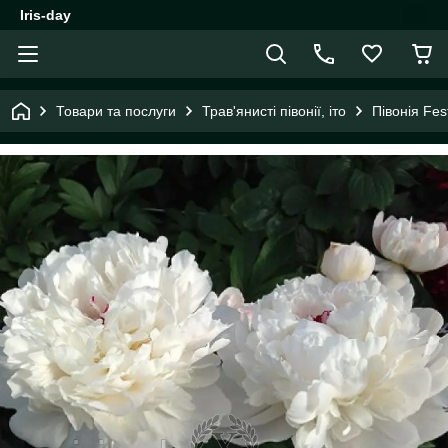
Iris-day
Товари та послуги
Трав'янисті півонії, іто
Півонія Fe