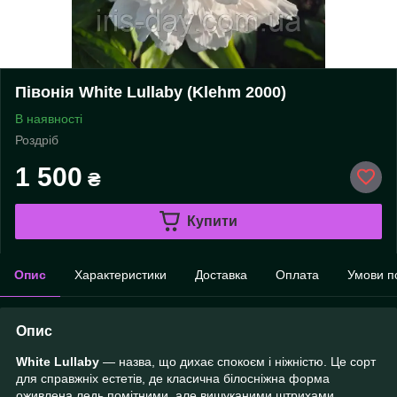
Півонія White Lullaby (Klehm 2000)
В наявності
Роздріб
1 500
₴
Купити
Опис
Характеристики
Доставка
Оплата
Умови п
Опис
White Lullaby
— назва, що дихає спокоєм і ніжністю. Це сорт
для справжніх естетів, де класична білосніжна форма
оживлена ледь помітними, але вишуканими штрихами