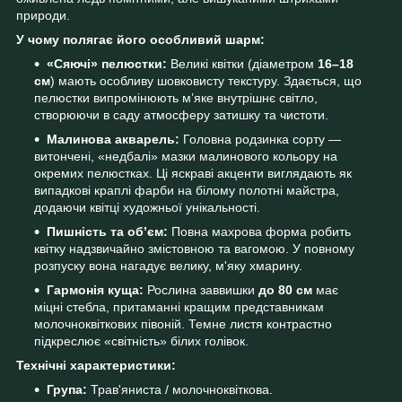
природи.
У чому полягає його особливий шарм:
«Сяючі» пелюстки:
Великі квітки (діаметром
16–18
см
) мають особливу шовковисту текстуру. Здається, що
пелюстки випромінюють м’яке внутрішнє світло,
створюючи в саду атмосферу затишку та чистоти.
Малинова акварель:
Головна родзинка сорту —
витончені, «недбалі» мазки малинового кольору на
окремих пелюстках. Ці яскраві акценти виглядають як
випадкові краплі фарби на білому полотні майстра,
додаючи квітці художньої унікальності.
Пишність та об’єм:
Повна махрова форма робить
квітку надзвичайно змістовною та вагомою. У повному
розпуску вона нагадує велику, м'яку хмарину.
Гармонія куща:
Рослина заввишки
до 80 см
має
міцні стебла, притаманні кращим представникам
молочноквіткових півоній. Темне листя контрастно
підкреслює «світність» білих голівок.
Технічні характеристики:
Група:
Трав'яниста / молочноквіткова.