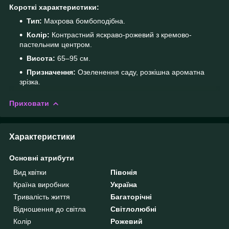
Короткі характеристики:
Тип:
Махрова бомбоподібна.
Колір:
Контрастний яскраво-рожевий з кремово-
пастельним центром.
Висота:
65–95 см.
Призначення:
Озеленення саду, розкішна ароматна
зрізка.
Приховати
Характеристики
Основні атрибути
Вид квітки
Півонія
Країна виробник
Україна
Тривалість життя
Багаторічні
Відношення до світла
Світлолюбні
Колір
Рожевий