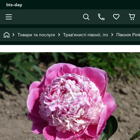
Iris-day
Товари та послуги
Трав'янисті півонії, іто
Півонія Pin