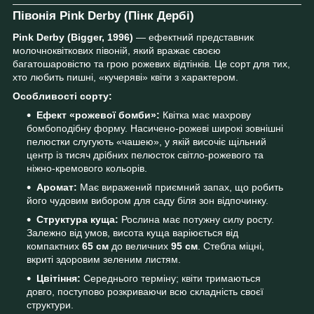
Півонія Pink Derby (Пінк Дербі)
Pink Derby (Bigger, 1996)
— ефектний представник
молочноквіткових півоній, який вражає своєю
багатошаровістю та грою рожевих відтінків. Це сорт для тих,
хто любить пишні, «кучеряві» квіти з характером.
Особливості сорту:
Ефект «рожевої бомби»:
Квітка має махрову
бомбоподібну форму. Насичено-рожеві широкі зовнішні
пелюстки слугують «чашею», у якій височіє щільний
центр із тисяч дрібних пелюсток світло-рожевого та
ніжно-кремового кольорів.
Аромат:
Має виражений приємний запах, що робить
його чудовим вибором для саду біля зон відпочинку.
Структура куща:
Рослина має потужну силу росту.
Залежно від умов, висота куща варіюється від
компактних
65 см
до величних
95 см
. Стебла міцні,
вкриті здоровим зеленим листям.
Цвітіння:
Середнього терміну; квіти тримаються
довго, поступово розкриваючи всю складність своєї
структури.