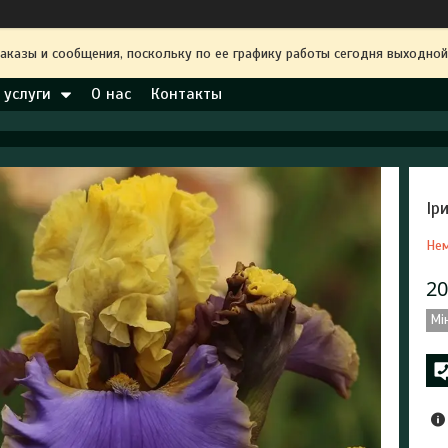
аказы и сообщения, поскольку по ее графику работы сегодня выходной
 услуги
О нас
Контакты
Ір
Нем
20
Мі