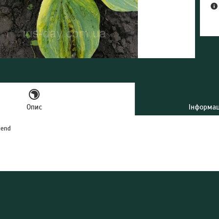
Опис
Інформац
iend