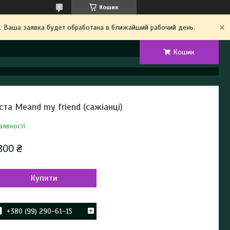
Кошик
. Ваша заявка будет обработана в ближайший рабочий день.
Кошик
ста Meand my friend (сажіанці)
аявності
800 ₴
Купити
+380 (99) 290-61-15