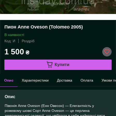
Пион Anne Oveson (Tolomeo 2005)
В наявності
Код: И
Роздріб
1 500
₴
Купити
Опис
Характеристики
Доставка
Оплата
Умови п
Опис
Півонія Anne Oveson (Енн Овесон) — Елегантність у
рожевому шовкі Сорт Anne Oveson — це перлина
американської селекції, що увібрала в себе найкращі риси