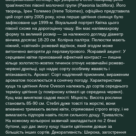
трав'янистих півонії молочної групи (Paeonia lactiflora). Його
творець, Ірен Толемео (Irene Tolomeo), офіційно представила
цей сорт світу 2005 року, хоча перше цвітіння сінянця було
зафіксоване ще 1999-м. Візуальний портрет Квітка цього
півонії схоже на дорогоцінну чашу. Він має напівмахрову
форму та великий розмір — за належного догляду діаметр
вінчика досягає 18-20 см. Колірна палітра: Пелюстки мають
ніжний, «світний» рожевий відтінок, який згодом може
витончено вигоряти до перламутрового. Яскравий акцент: У
серцевині квітки прихований ефектний контраст — пишне
кільце золотисто-жовтих тичинок оточує незвичайні рожево-
червоні дрильці, що надає сорту особливу жвавість і
впізнаваність. Аромат: Сорт наділений приємним, вираженим
ароматом посилюється в сонячну погоду. Характеристики
куща та цвітіння Anne Oveson належать до сортів середнього
терміну цвітіння (у помірному кліматі це середина червня).
Кущ має виняткові садові якості: Міцність: Висота рослини
становить 85-90 см. Стеблі дуже товсті та жорсткі, вони
впевнено тримають великі квіти, спрямовані строго вгору, і не
вимагають підпорів навіть після сильного дощу. Тривалість:
На кожному кольороні зазвичай закладається по 2 бічні
бутони, що дає змогу кущу тішити цвітінням довше за
більшість інших сортів. Декоративність: Широка, загострення