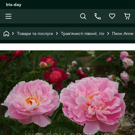
Iris-day
Товари та послуги
Трав'янисті півонії, іто
Пион Anne 