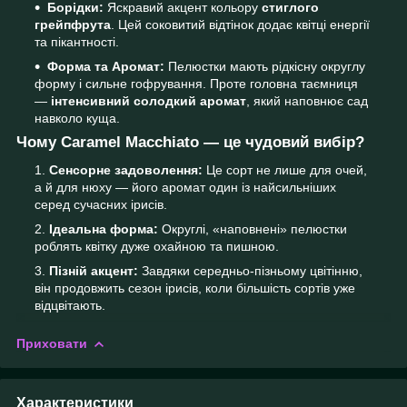
Борідки:
Яскравий акцент кольору
стиглого
грейпфрута
. Цей соковитий відтінок додає квітці енергії
та пікантності.
Форма та Аромат:
Пелюстки мають рідкісну округлу
форму і сильне гофрування. Проте головна таємниця
—
інтенсивний солодкий аромат
, який наповнює сад
навколо куща.
Чому Caramel Macchiato — це чудовий вибір?
Сенсорне задоволення:
Це сорт не лише для очей,
а й для нюху — його аромат один із найсильніших
серед сучасних ірисів.
Ідеальна форма:
Округлі, «наповнені» пелюстки
роблять квітку дуже охайною та пишною.
Пізній акцент:
Завдяки середньо-пізньому цвітінню,
він продовжить сезон ірисів, коли більшість сортів уже
відцвітають.
Приховати
Характеристики