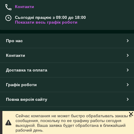
Контакти
Сьогодні працює з 09:00 до 18:00
Показати весь графік роботи
Про нас
Контакти
Доставка та оплата
Графік роботи
Повна версія сайту
Сайт створено на маркетплейсі
Prom.ua
Сейчас компания не может быстро обрабатывать заказы и
сообщения, поскольку по ее графику работы сегодня
выходной. Ваша заявка будет обработана в ближайший
Політика конфіденційності
рабочий день.