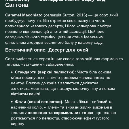
Саттона
Caramel Macchiato
(селекція Sutton, 2016) — це сорт, який
пробуджує почуття. Він отримав свою назву на честь
популярного кавового десерту, і його кольорова палітра
повністю відповідає цій апетитній асоціації. Цей ірис
середньо-пізнього терміну цвітіння стане ідеальним
фінальним акордом весняного балу у вашому саду.
Естетичний опис: Десерт для очей
Сорт виділяється серед інших своєю гармонійною формою та
теплим, «затишним» забарвленням:
Стандарти (верхні пелюстки):
Чиста біла основа
м’яко поєднується з ніжно-рожевим «вливанням» по
центру. Ближче до країв з’являється делікатна
золотиста жовтизна, що нагадує молочну піну з легким
відтінком ванілі.
Фоли (нижні пелюстки):
Мають більш глибокий та
насичений колір. «Плечі» та виразні жилки виконані в
теплих
лососевих та карамельних тонах
, що плавно
розтікаються по пелюстці, створюючи ефект густого
сиропу.