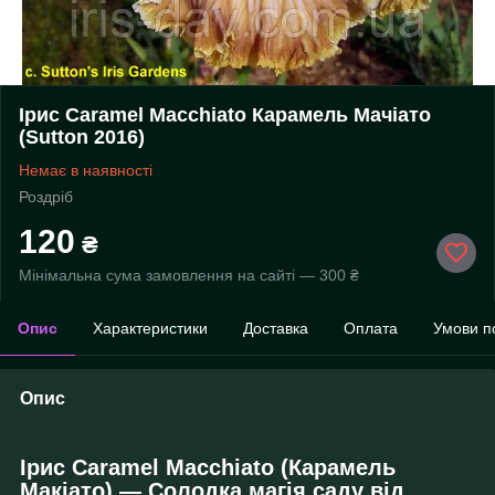
Ірис Caramel Macchiato Карамель Мачіато
(Sutton 2016)
Немає в наявності
Роздріб
120
₴
Мінімальна сума замовлення на сайті — 300 ₴
Опис
Характеристики
Доставка
Оплата
Умови п
Опис
Ірис Caramel Macchiato (Карамель
Макіато) — Солодка магія саду від