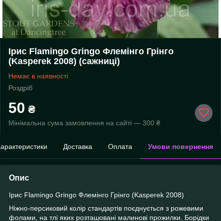
Ірис Flamingo Gringo Флемінго Грінго
(Kasperek 2008) (сажниці)
Немає в наявності
Роздріб
50
₴
Мінімальна сума замовлення на сайті — 300 ₴
арактеристики
Доставка
Оплата
Умови повернення
Опис
Ірис Flamingo Gringo Флемінго Грінго (Kasperek 2008)
Ніжно-персиковий колір стандартів поєднується з рожевими
фолами, на тлі яких розташовані малинові прожилки. Борідки