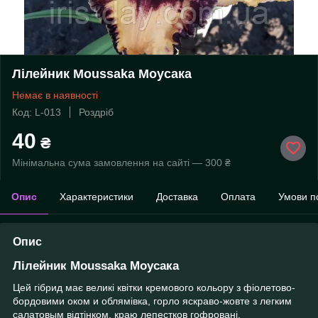
Лілейник Moussaka Моусака
Немає в наявності
Код: L-013
Роздріб
40
₴
Мінімальна сума замовлення на сайті — 300 ₴
Опис
Характеристики
Доставка
Оплата
Умови п
Опис
Лілейник Moussaka Моусака
Цей
гібрид
має
великі
квітки
кремового
кольору
з
фіолетово
-
бордовими
оком
и
облямівка
,
горло
яскраво
-
жовте
з
легким
салатовым
відтінком
,
краю
лепестков
гофровані
.