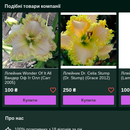
Подібні товари компанії
Лілейник Wonder Of It All
Лілейник Dr. Celia Stump
Ліле
Вандер Оф Іт Олл (Carr
(Dr. Stump) (Grace 2012)
(Lam
2005)
100
250
100
₴
₴
Купити
Купити
Про нас
100% позитивних з 18 відгуків за рік