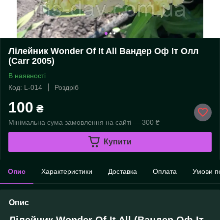
Лілейник Wonder Of It All Вандер Оф Іт Олл
(Carr 2005)
В наявності
Код: L-014
Роздріб
100
₴
Мінімальна сума замовлення на сайті — 300 ₴
Купити
Опис
Характеристики
Доставка
Оплата
Умови п
Опис
Лілейник Wonder Of It All (Вандер Оф Іт