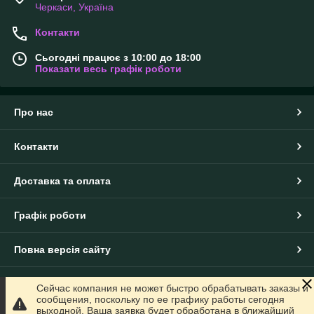
Черкаси, Україна
Контакти
Сьогодні працює з 10:00 до 18:00
Показати весь графік роботи
Про нас
Контакти
Доставка та оплата
Графік роботи
Повна версія сайту
Сайт створено на маркетплейсі
Prom.ua
Сейчас компания не может быстро обрабатывать заказы и
сообщения, поскольку по ее графику работы сегодня
выходной. Ваша заявка будет обработана в ближайший