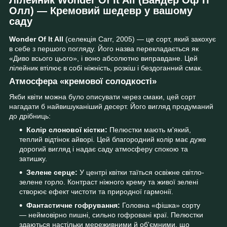
Олл) — Кремовий шедевр у вашому
саду
Wonder Of It All
(селекція Carr, 2005) — це сорт, який закохує
в себе з першого погляду. Його назва перекладається як
«Диво всього цього», і воно абсолютно виправдане. Цей
лілейник втілює в собі ніжність, розкіш і бездоганний смак.
Атмосфера «кремової солодкості»
Якби квіти можна було описувати через смаки, цей сорт
нагадати б найвишуканіший десерт. Його вигляд продуманий
до дрібниць:
Колір слонової кістки:
Пелюстки мають м'який,
теплий відтінок айворі. Цей благородний колір має дуже
дорогий вигляд і надає саду атмосферу спокою та
затишку.
Зелене серце:
У центрі квітки таїться освіжне світло-
зелене горло. Контраст ніжного крему та живої зелені
створює ефект чистоти та природної гармонії.
Фантастичне гофрування:
Головна «фішка» сорту
— неймовірно пишні, сильно гофровані краї. Пелюстки
здаються настільки мереживними й об'ємними, що