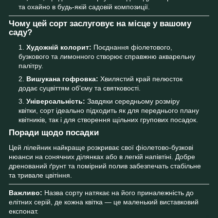
та охайно в будь-якій садовій композиції.
Чому цей сорт заслуговує на місце у вашому
саду?
Художній колорит:
Поєднання фіолетового,
бузкового та лимонного створює справжню акварельну
палітру.
Вишукана гофровка:
Хвилястий край пелюсток
додає суцвіттям об'єму та святковості.
Універсальність:
Завдяки середньому розміру
квітки, сорт ідеально підходить як для переднього плану
квітників, так і для створення щільних групових посадок.
Поради щодо посадки
Цей лілейник найкраще розкриває свої фіолетово-бузкові
нюанси на сонячних ділянках або в легкій напівтіні. Добре
дренований ґрунт та помірний полив забезпечать стабільне
та тривале цвітіння.
Важливо:
Назва сорту натякає на його приналежність до
елітних серій, де кожна квітка — це маленький виставковий
експонат.