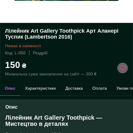
Лілейник Art Gallery Toothpick Арт Аланері
Туспик (Lambertson 2016)
Немає в наявності
Код: L-050
Роздріб
150
₴
Мінімальна сума замовлення на сайті — 300 ₴
Опис
Характеристики
Доставка
Оплата
Умови п
Опис
Лілейник Art Gallery Toothpick —
Мистецтво в деталях