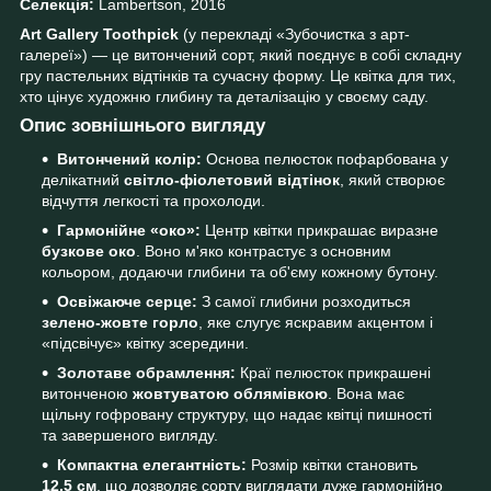
Селекція:
Lambertson, 2016
Art Gallery Toothpick
(у перекладі «Зубочистка з арт-
галереї») — це витончений сорт, який поєднує в собі складну
гру пастельних відтінків та сучасну форму. Це квітка для тих,
хто цінує художню глибину та деталізацію у своєму саду.
Опис зовнішнього вигляду
Витончений колір:
Основа пелюсток пофарбована у
делікатний
світло-фіолетовий відтінок
, який створює
відчуття легкості та прохолоди.
Гармонійне «око»:
Центр квітки прикрашає виразне
бузкове око
. Воно м'яко контрастує з основним
кольором, додаючи глибини та об'єму кожному бутону.
Освіжаюче серце:
З самої глибини розходиться
зелено-жовте горло
, яке слугує яскравим акцентом і
«підсвічує» квітку зсередини.
Золотаве обрамлення:
Краї пелюсток прикрашені
витонченою
жовтуватою облямівкою
. Вона має
щільну гофровану структуру, що надає квітці пишності
та завершеного вигляду.
Компактна елегантність:
Розмір квітки становить
12,5 см
, що дозволяє сорту виглядати дуже гармонійно